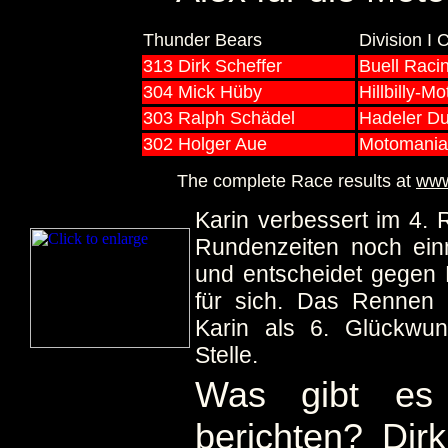
Thunder Bears
Division I C
313 Dirk Scheffer
Buell Raci
304 Mick Hüby
Hillbilly-Mo
303 Ralph Schädel
Hadeler Du
302 Holger Aue
Motomania
The complete Race results at
www
Karin verbessert im 4.
Rundenzeiten noch ei
und entscheidet gegen 
für sich. Das Rennen 
Karin als 6. Glückwu
Stelle.
Was gibt es
berichten? Dir