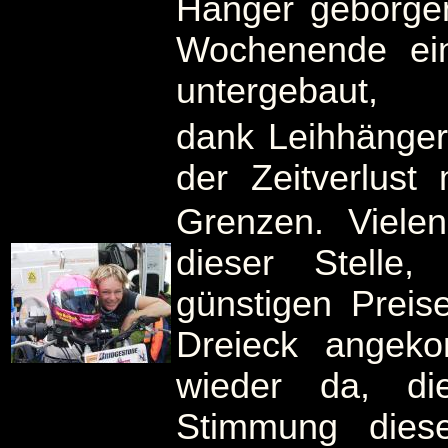
Hänger geborge
Wochenende ei
untergebaut,
dank Leihhänger 
der Zeitverlust
Grenzen.
Viele
dieser Stelle
günstigen Preis
Dreieck angek
wieder da, di
Stimmung dieser