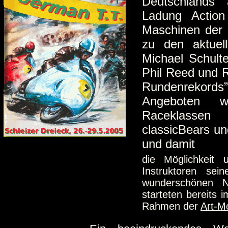
Deutschlands 
Ladung Actio
Maschinen der 
zu den aktue
Michael Schult
Phil Reed und 
Rundenrekord
Angeboten w
Raceklassen
classicBears un
und damit
die Möglichkeit 
Instruktoren sei
wunderschönen Na
starteten bereits 
Rahmen der
Art-M