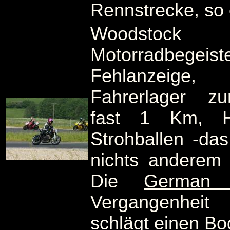
Rennstrecke, so 
Woodst
Motorradbegeis
Fehlanzeige,
Fahrerlager z
fast 1 Km, H
Strohballen -das
nichts anderem 
Die
German
Vergangenheit
schlägt einen B