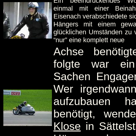
Ein beeindruckendes W
einmal mit einer Beinah
Eisenach verabschiedete si
Hängers mit einem gewal
glücklichen Umständen zu 
“nur” eine komplett neue
Achse benötig
folgte war ei
Sachen Engagem
Wer irgendwan
aufzubauen h
benötigt, wen
Klose
in Sättels