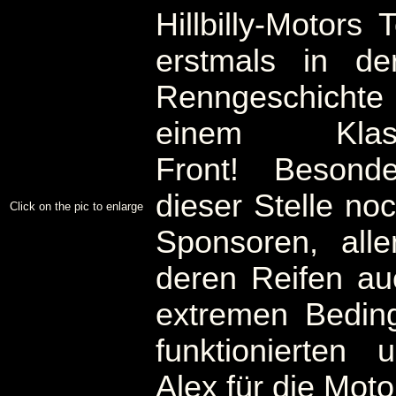
Hillbilly-Motors
erstmals in de
Renngeschicht
einem Kla
Front! Beson
dieser Stelle no
Click on the pic to enlarge
Sponsoren, allen
deren Reifen au
extremen Bedin
funktionierte
Alex für die Moto