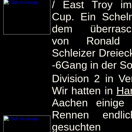
/ East Troy i
Cup. Ein Schel
dem überrasc
von Ronald
Schleizer Dreiec
-6Gang in der S
Division 2 in Ve
Wir hatten in
Ha
Aachen einige
Rennen endli
gesuchten P