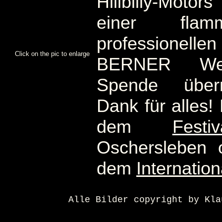
Hillbilly-Mot
einer flam
professionelle
Click on the pic to enlarge
BERNER Werk
Spende überr
Dank für alles!
dem
Festi
Oschersleben 
dem
Internatio
Alle Bilder copyright by Kla