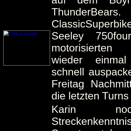
auf dem Boyr
ThunderBea
ClassicSuperbike
Seeley 750fou
motorisierten
wieder einma
schnell auspacke
Freitag Nachmit
die letzten Turn
Karin no
Streckenkenntni